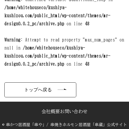
/home/whitehouseco/kushiya-
kushizou.com/public_html/wp-content/themes/mr-
design0.0.2_pc/archive.php
on line
48
Warning
: Attempt to read property "max_num_pages" on
null in
/home/whitehouseco/kushiya-
kushizou.com/public_html/wp-content/themes/mr-
design0.0.2_pc/archive.php
on line
48
トップへ戻る
会社概要
お問い合わせ
© 串かつ居酒屋「串や」/ 串焼きホルモン居酒屋「串蔵」公式サイト